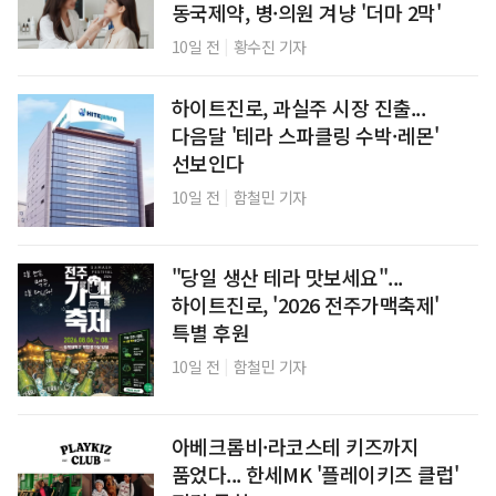
동국제약, 병·의원 겨냥 '더마 2막'
|
10일 전
황수진 기자
하이트진로, 과실주 시장 진출...
다음달 '테라 스파클링 수박·레몬'
선보인다
|
10일 전
함철민 기자
"당일 생산 테라 맛보세요"...
하이트진로, '2026 전주가맥축제'
특별 후원
|
10일 전
함철민 기자
아베크롬비·라코스테 키즈까지
품었다... 한세MK '플레이키즈 클럽'