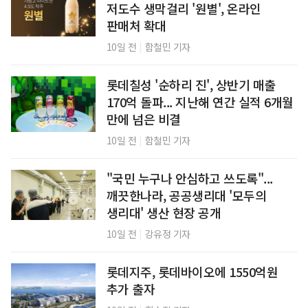
저도수 생막걸리 '원별', 온라인
판매처 확대
|
10일 전
함철민 기자
롯데칠성 '순하리 진', 상반기 매출
170억 돌파... 지난해 연간 실적 6개월
만에 넘은 비결
|
10일 전
함철민 기자
"국민 누구나 안심하고 쓰도록"...
깨끗한나라, 공공생리대 '모두의
생리대' 생산 현장 공개
|
10일 전
강유정 기자
롯데지주, 롯데바이오에 1550억원
추가 출자