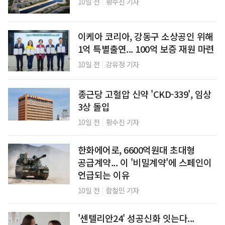
|
10일 전
황수진 기자
이케아 코리아, 강동구 소상공인 위해
1억 특별출연... 100억 보증 재원 마련
|
10일 전
강유정 기자
종근당 고혈압 신약 'CKD-339', 임상
3상 돌입
|
10일 전
황수진 기자
한화에어로, 6600억원대 초대형
공급계약... 이 '비밀계약'에 스페인이
언급되는 이유
|
10일 전
함철민 기자
'센텔리안24' 성공신화 잇는다...