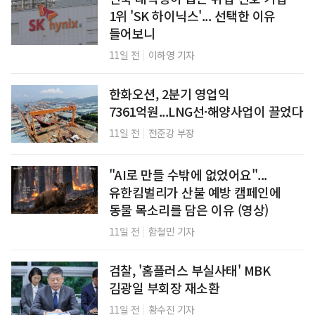
1위 'SK 하이닉스'... 선택한 이유
들어보니
|
11일 전
이하영 기자
한화오션, 2분기 영업익
7361억원...LNG선·해양사업이 끌었다
|
11일 전
전준강 부장
"AI로 만들 수밖에 없었어요"...
유한킴벌리가 산불 예방 캠페인에
동물 목소리를 담은 이유 (영상)
|
11일 전
함철민 기자
검찰, '홈플러스 부실사태' MBK
김광일 부회장 재소환
|
11일 전
황수진 기자