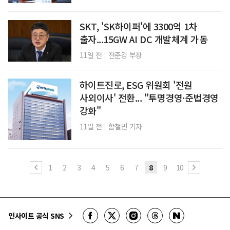
SKT, 'SK하이퍼'에 3300억 1차
출자...15GW AI DC 개발체계 가동
|
11일 전
전준강 부장
하이트진로, ESG 위원회 '전원
사외이사' 전환... "투명경영·준법경영
강화"
|
11일 전
함철민 기자
1
2
3
4
5
6
7
8
9
10
인사이트 공식 SNS