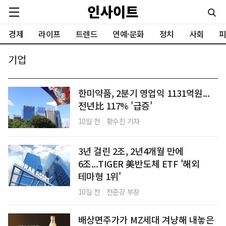
경제
라이프
트렌드
연예·문화
정치
사회
피
기업
한미약품, 2분기 영업익 1131억원...
전년比 117% '급증'
|
10일 전
황수진 기자
3년 걸린 2조, 2년4개월 만에
6조...TIGER 美반도체 ETF '해외
테마형 1위'
|
10일 전
전준강 부장
배상면주가가 MZ세대 겨냥해 내놓은