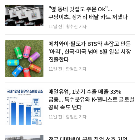
"옆 동네 맛집도 주문 Ok"...
쿠팡이츠, 장거리 배달 카드 꺼냈다
|
11일 전
황수진 기자
에치와이·팔도가 BTS와 손잡고 만든
'아리', 한국·미국 넘어 8월 일본 시장
진출한다
|
11일 전
함철민 기자
매일유업, 1분기 수출 매출 33%
급증... 특수분유와 K-웰니스로 글로벌
공략 속도 낸다
|
11일 전
함철민 기자
전국 대학생이 꼽은 취업 선호 기업