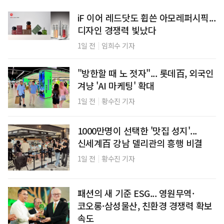
iF 이어 레드닷도 휩쓴 아모레퍼시픽...
디자인 경쟁력 빛났다
|
1일 전
임희수 기자
"방한할 때 노 젓자"... 롯데百, 외국인
겨냥 'AI 마케팅' 확대
|
1일 전
황수진 기자
1000만명이 선택한 '맛집 성지'...
신세계百 강남 델리관의 흥행 비결
|
1일 전
황수진 기자
패션의 새 기준 ESG... 영원무역·
코오롱·삼성물산, 친환경 경쟁력 확보
속도