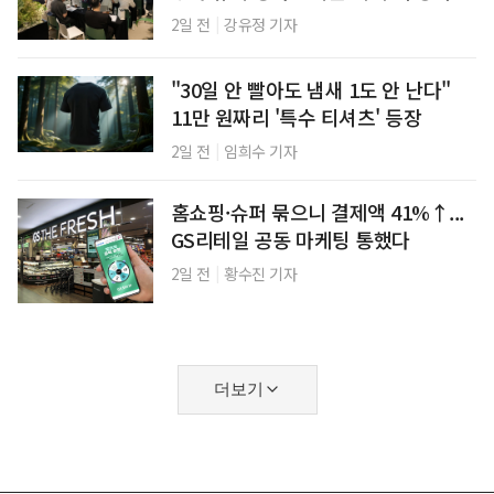
|
2일 전
강유정 기자
"30일 안 빨아도 냄새 1도 안 난다"
11만 원짜리 '특수 티셔츠' 등장
|
2일 전
임희수 기자
홈쇼핑·슈퍼 묶으니 결제액 41%↑...
GS리테일 공동 마케팅 통했다
|
2일 전
황수진 기자
더보기