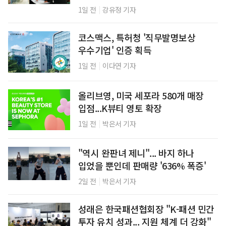
|
1일 전
강유정 기자
코스맥스, 특허청 '직무발명보상
우수기업' 인증 획득
|
1일 전
이다연 기자
올리브영, 미국 세포라 580개 매장
입점...K뷰티 영토 확장
|
1일 전
박은서 기자
"역시 완판녀 제니"... 바지 하나
입었을 뿐인데 판매량 '636% 폭증'
|
2일 전
박은서 기자
성래은 한국패션협회장 "K-패션 민간
투자 유치 성과... 지원 체계 더 강화"