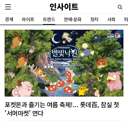
경제
라이프
트렌드
연예·문화
정치
사회
피
포켓몬과 즐기는 여름 축제!... 롯데百, 잠실 첫
'서머마켓' 연다