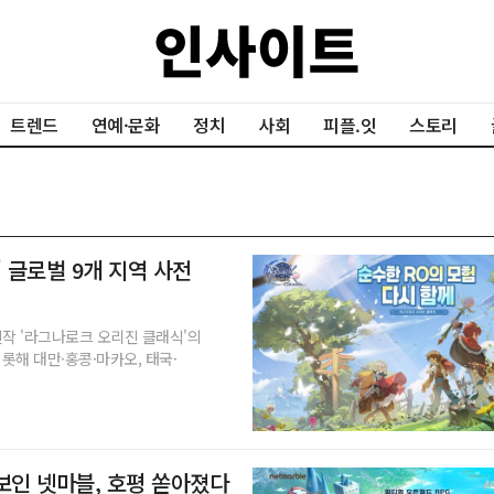
트렌드
연예·문화
정치
사회
피플.잇
스토리
 글로벌 9개 지역 사전
신작 '라그나로크 오리진 클래식'의
롯해 대만·홍콩·마카오, 태국·
선보인 넷마블, 호평 쏟아졌다