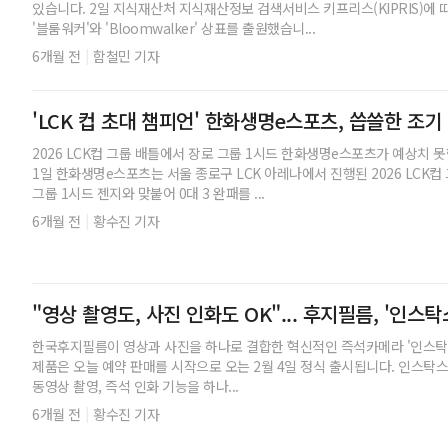
있습니다. 2일 지식재산처 지식재산정보 검색서비스 키프리스(KIPRIS)에 
'블룸워커'와 'Bloomwalker' 상표를 출원했습니...
|
6개월 전
함철민 기자
'LCK 컵 초대 챔피언' 한화생명e스포츠, 씁쓸한 조기
2026 LCK컵 그룹 배틀에서 장로 그룹 1시드 한화생명e스포츠가 예상치 
1일 한화생명e스포츠는 서울 종로구 LCK 아레나에서 진행된 2026 LCK컵
그룹 1시드 젠지와 맞붙어 0대 3 완패를 ...
|
6개월 전
황수진 기자
"영상 촬영도, 사진 인화도 OK"... 후지필름, '인스
한국후지필름이 영상과 사진을 하나로 결합한 혁신적인 즉석카메라 '인스탁스
제품은 오늘 예약 판매를 시작으로 오는 2월 4일 정식 출시됩니다. 인스탁
동영상 촬영, 즉석 인화 기능을 하나...
|
6개월 전
황수진 기자