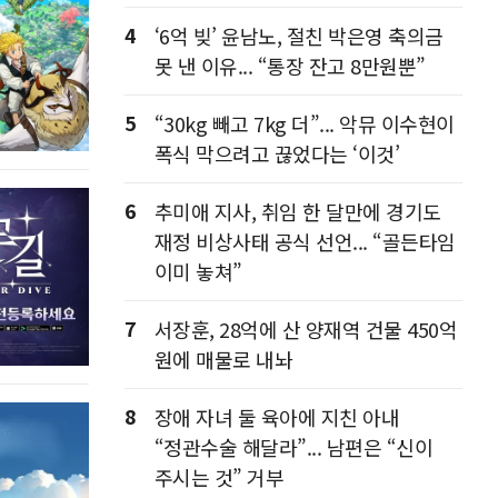
4
‘6억 빚’ 윤남노, 절친 박은영 축의금
못 낸 이유... “통장 잔고 8만원뿐”
5
“30kg 빼고 7kg 더”... 악뮤 이수현이
폭식 막으려고 끊었다는 ‘이것’
6
추미애 지사, 취임 한 달만에 경기도
재정 비상사태 공식 선언... “골든타임
이미 놓쳐”
7
서장훈, 28억에 산 양재역 건물 450억
원에 매물로 내놔
8
장애 자녀 둘 육아에 지친 아내
“정관수술 해달라”... 남편은 “신이
주시는 것” 거부