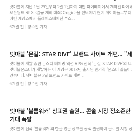
넷마블이 지난 1월 29일부터 2월 1일까지 대만 타이베이에서 개최된 타이베
오픈월드 RPG <일곱 개의 대죄: Origin>을 선보이며 현지 게이머들로부
이번 게임쇼에서 플레이스테이션 부스...
|
6개월 전
황수진 기자
넷마블 '몬길: STAR DIVE' 브랜드 사이트 개편... 
넷마블이 개발 중인 몬스터 테이밍 액션 RPG 신작 '몬길: STAR DIVE'
넷마블몬스터가 개발하는 이 게임은 2013년 출시된 인기작 '몬스터 길들이
있습니다. 넷마블은 2일 브랜드 사이트 개편...
|
6개월 전
황수진 기자
넷마블 '블룸워커' 상표권 출원... 콘솔 시장 정조준
기대 폭발
넷마블이 신작 '블룸워커'의 한글·영문 상표를 공식 출원하며 글로벌 시장 