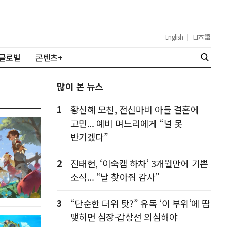
English
|
日本語
글로벌
콘텐츠+
많이 본 뉴스
1
황신혜 모친, 전신마비 아들 결혼에
고민... 예비 며느리에게 “널 못
반기겠다”
2
진태현, ‘이숙캠 하차’ 3개월만에 기쁜
소식... “날 찾아줘 감사”
3
“단순한 더위 탓?” 유독 ‘이 부위’에 땀
맺히면 심장·갑상선 의심해야