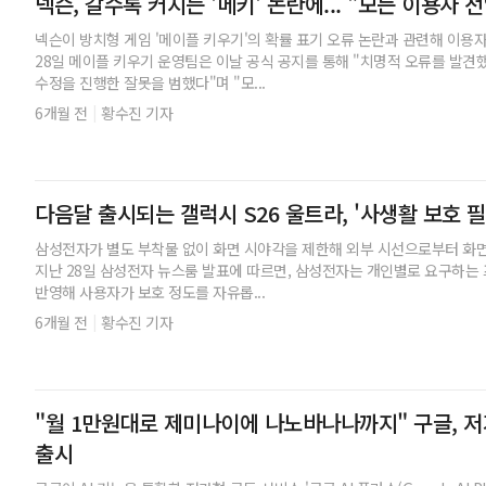
넥슨, 갈수록 커지는 '메키' 논란에... "모든 이용자 
넥슨이 방치형 게임 '메이플 키우기'의 확률 표기 오류 논란과 관련해 이용
28일 메이플 키우기 운영팀은 이날 공식 공지를 통해 "치명적 오류를 발견
수정을 진행한 잘못을 범했다"며 "모...
|
6개월 전
황수진 기자
다음달 출시되는 갤럭시 S26 울트라, '사생활 보호 
삼성전자가 별도 부착물 없이 화면 시야각을 제한해 외부 시선으로부터 화
지난 28일 삼성전자 뉴스룸 발표에 따르면, 삼성전자는 개인별로 요구하는
반영해 사용자가 보호 정도를 자유롭...
|
6개월 전
황수진 기자
"월 1만원대로 제미나이에 나노바나나까지" 구글, 저가
출시