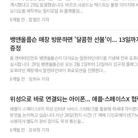
개시했다고 29일 발표했습니다. 바르코 사운드는 텍스트는 물론 이미지와
오디오를 제작하는 멀티모달 AI 플랫폼입...
|
6개월 전
함철민 기자
뱅앤올룹슨 매장 방문하면 '달콤한 선물'이... 13일
증정
홈 엔터테인먼트 뱅앤올룹슨이 다가오는 발렌타인데이를 기념해 전국 오프
실시합니다. 29일 뱅앤올룹슨은 오는 2월 1일부터 13일까지 압구정 플래
오프라인 매장에서 발렌타인데이 프로모션을 진행한다...
|
6개월 전
임희수 기자
위성으로 바로 연결되는 아이폰... 애플·스페이스X 
애플이 스페이스X의 위성 인터넷 서비스 스타링크를 활용해 차세대 아이폰에
방안을 논의하고 있습니다.지난 28일(현지 시간) IT 매체 디인포메이션(The 
사용자가 별도의 장비 없이도 위성 통신을...
|
6개월 전
강유정 기자