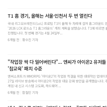
T1 홈 경기, 올해는 서울·인천서 두 번 열린다
국내 리그오브레전드(LoL) 프로팀 T1이 올해 두 차례에 걸쳐 홈그라운드 경
'2026 LCK 로드쇼 T1 홈그라운드' 개최 계획을 밝혔습니다. T1에 따르
진행됩니다. 첫 번째 경기는 4월 24일부...
|
6개월 전
황수진 기자
"작업장 싹 다 밀어버린다"... 엔씨가 아이온2 유저
'참교육' 패치 수준
엔씨소프트가 MMORPG '아이온2'의 작업장 척결을 위한 대대적인 업데
27일 라이브 방송에서 아이온2의 작업장 대응 강화 방안을 공개했습니다. 주
게임 내 신고 시스템 고도화, 하드웨어 ...
|
6개월 전
함철민 기자