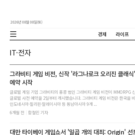
2026년 08월 08일(토)
경제
라이프
IT·전자
그라비티 게임 비전, 신작 '라그나로크 오리진 클래식'
예약 시작
글로벌 게임 기업 그라비티의 홍콩 법인 그라비티 게임 비전이 MMORPG 
글로벌 사전 예약을 2일부터 개시했습니다. 그라비티 게임 비전은 한국을 비
인도네시아·필리핀·말레이시아 등 동남아시아 9개 ...
|
6개월 전
함철민 기자
대만 타이베이 게임쇼서 '일곱 개의 대죄: Origin' 