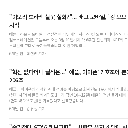
"이오리 보라색 불꽃 실화?"... 배그 모바일, '킹 오
시작
배틀그라운드 모바일이 전설적인 격투 게임 시리즈 '킹 오브 파이터즈'와 
컬래버레이션은 오늘부터 오는 3월 10일까지 약 6주간 진행되며, KOF의
모바일에 그대로 옮겨놓았습니다. 이번 협업의 ...
|
6개월 전
함철민 기자
"혁신 없다더니 실적은..." 애플, 아이폰17 호조에 분
206조
애플이 아이폰의 강력한 판매 성과를 바탕으로 회계연도 1분기에서 역대 최
(현지 시간) 애플은 회계연도 1분기(작년 10∼12월) 매출이 전년 동기 대비 
(한화 약 206조원)를 기록했다고 발표했습니다...
|
6개월 전
강유정 기자
"죽기전에 GTA6 해보고파"... 시한부 유저 소망에