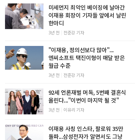
미세먼지 최악인 베이징에 날아간
이재용 회장이 기자들 앞에서 날린
한마디
|
3년 전
전준강 기자
"이재용, 정의선보다 많아"...
엔씨소프트 택진이형이 매달 받은
월급 수준
|
3년 전
전준강 기자
92세 언론재벌 머독, 5번째 결혼식
올린다..."이번이 마지막 될 것"
|
3년 전
이유리 기자
이재용 사칭 인스타, 팔로워 35만
돌파...삼성전자가 알면서도 그냥