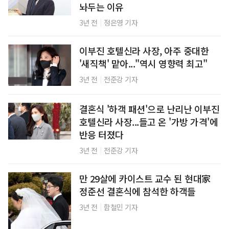
놔두는 이유
|
3년 전
정은영 기자
이부진 호텔신라 사장, 아주 중대한
'새직책' 맡아..."역시 영향력 최고"
|
3년 전
전준강 기자
결혼식 '하객 패션'으로 난리난 이부진
호텔신라 사장...들고 온 '가방 가격'에
반응 터졌다
|
3년 전
전준강 기자
만 29살에 카이스트 교수 된 현대家
정준선 결혼식에 참석한 하객들
|
3년 전
함철민 기자