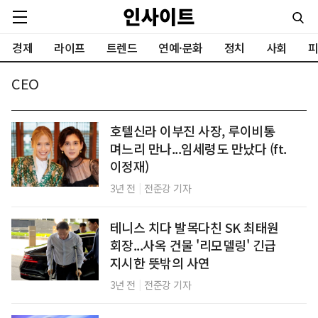
경제
라이프
트렌드
연예·문화
정치
사회
피
CEO
호텔신라 이부진 사장, 루이비통
며느리 만나...임세령도 만났다 (ft.
이정재)
|
3년 전
전준강 기자
테니스 치다 발목다친 SK 최태원
회장...사옥 건물 '리모델링' 긴급
지시한 뜻밖의 사연
|
3년 전
전준강 기자