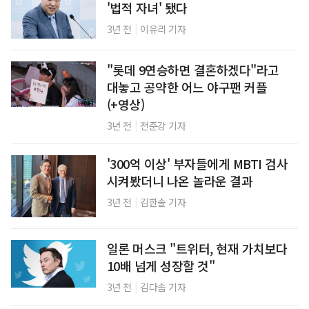
'법적 자녀' 됐다
|
3년 전
이유리 기자
"롯데 9연승하면 결혼하겠다"라고
대놓고 공약한 어느 야구팬 커플
(+영상)
|
3년 전
전준강 기자
'300억 이상' 부자들에게 MBTI 검사
시켜봤더니 나온 놀라운 결과
|
3년 전
김한솔 기자
일론 머스크 "트위터, 현재 가치보다
10배 넘게 성장할 것"
|
3년 전
김다솜 기자