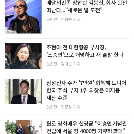
배달의민족 창업한 김봉진, 회사 완전
떠난다..."새로운 일 도전"
|
3년 전
정봉준 기자
조현아 전 대한항공 부사장,
'조승연'으로 개명하고 새 출발 한다
|
3년 전
김다솜 기자
삼성전자 주가 '7만원' 회복해 드디어
한국 주식 부자 1위 되찾은 이재용
재산 수준
|
3년 전
전준강 기자
원로 영화배우 신영균 "이승만기념관
건립에 서울 땅 4000평 기부하겠다"