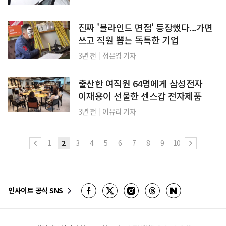
진짜 '블라인드 면접' 등장했다...가면
쓰고 직원 뽑는 독특한 기업
|
3년 전
정은영 기자
출산한 여직원 64명에게 삼성전자
이재용이 선물한 센스갑 전자제품
|
3년 전
이유리 기자
1
2
3
4
5
6
7
8
9
10
인사이트 공식 SNS