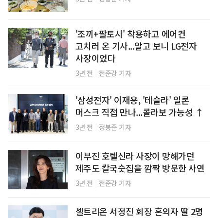
'조끼+팔토시' 착용하고 에어컨
고치러 온 기사...알고 보니 LG전자
사장이었다
|
3년 전
전준강 기자
'삼성전자' 이재용, '테슬라' 일론
머스크 직접 만나...콜라보 가능성 ↑
|
3년 전
정봉준 기자
이부진 호텔신라 사장이 망해가던
제주도 칼국숫집을 깜짝 방문한 사연
|
3년 전
전준강 기자
셀트리온 서정진 회장 혼외자 딸 2명