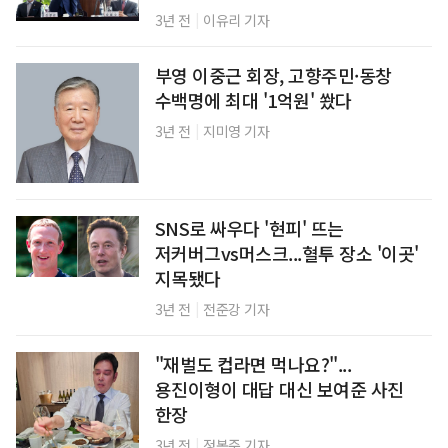
|
3년 전
이유리 기자
부영 이중근 회장, 고향주민·동창
수백명에 최대 '1억원' 쐈다
|
3년 전
지미영 기자
SNS로 싸우다 '현피' 뜨는
저커버그vs머스크...혈투 장소 '이곳'
지목됐다
|
3년 전
전준강 기자
"재벌도 컵라면 먹나요?"...
용진이형이 대답 대신 보여준 사진
한장
|
3년 전
정봉준 기자