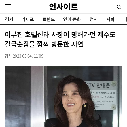
경제
라이프
트렌드
연예·문화
정치
사회
피
이부진 호텔신라 사장이 망해가던 제주도
칼국숫집을 깜짝 방문한 사연
입력 2023.05.04. 11:09