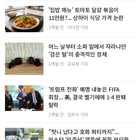
'집밥 메뉴' 토마토 달걀 볶음이
11만원?... 상하이 식당 가격 논란
|
1개월 전
이다연 기자
어느 날부터 소파 밑에서 자라나던
'검은 털'의 충격적인 정체
|
1개월 전
강유정 기자
'트럼프 전화' 해명 내놓은 FIFA
회장... 美, 결국 벨기에에 1-4 완패
탈락
|
1개월 전
임희수 기자
"첫니 났다고 호화 파티까지"...
인스타 '인증샷' 열풍에 꽂힌 부모들