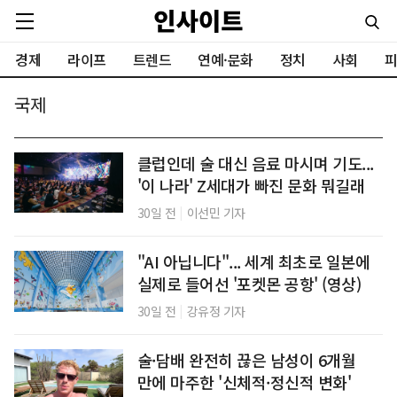
경제
라이프
트렌드
연예·문화
정치
사회
피
국제
클럽인데 술 대신 음료 마시며 기도...
'이 나라' Z세대가 빠진 문화 뭐길래
|
30일 전
이선민 기자
"AI 아닙니다"... 세계 최초로 일본에
실제로 들어선 '포켓몬 공항' (영상)
|
30일 전
강유정 기자
술·담배 완전히 끊은 남성이 6개월
만에 마주한 '신체적·정신적 변화'