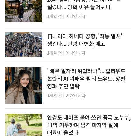
질렀다... 방화 이유 들어보니
|
1개월 전
이다연 기자
日나리타-하네다 공항, '직통 열차'
생긴다... 관광 대변화 예고
|
1개월 전
이다연 기자
"배우 일자리 위협하나"... 할리우드
논란의 AI 여배우 틸리 노우드, 장편
영화 주연 발탁
|
1개월 전
이하영 기자
안경도 테이프 붙여 쓰던 중국 노부부,
11억 기부하며 남긴 마지막 말에
대륙이 울었다