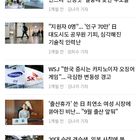
|
1개월 전
김나리 기자
"지원자 0명"... '인구 70만' 日
대도시도 공무원 기피, 심각해진
기술직 인력난
|
1개월 전
임희수 기자
WSJ "한국 증시는 카지노이자 오징어
게임"... 극심한 변동성 경고
|
1개월 전
김나리 기자
'출산휴가' 쓴 日 최연소 여성 시장에
쏟아진 비난... "9월 출산 앞둬"
|
1개월 전
김나리 기자
20대 승려 견습생, 일본 사찰에 불