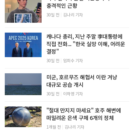
충격적인 근황
|
30일 전
김나리 기자
캐나다 총리, 지난 주말 李대통령에
직접 전화... "한국 실망 이해, 어려운
결정"
|
30일 전
임희수 기자
미군, 호르무즈 해협서 이란 겨냥
대규모 공습 개시
|
30일 전
이하영 기자
"절대 만지지 마세요" 호주 해변에
떠밀려온 은색 구체 6개의 정체
|
1개월 전
김나리 기자