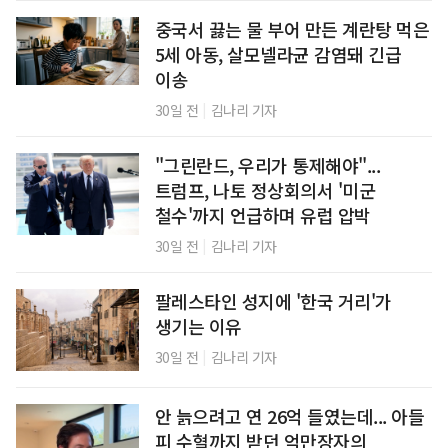
중국서 끓는 물 부어 만든 계란탕 먹은
5세 아동, 살모넬라균 감염돼 긴급
이송
|
30일 전
김나리 기자
"그린란드, 우리가 통제해야"...
트럼프, 나토 정상회의서 '미군
철수'까지 언급하며 유럽 압박
|
30일 전
김나리 기자
팔레스타인 성지에 '한국 거리'가
생기는 이유
|
30일 전
김나리 기자
안 늙으려고 연 26억 들였는데... 아들
피 수혈까지 받던 억만장자의