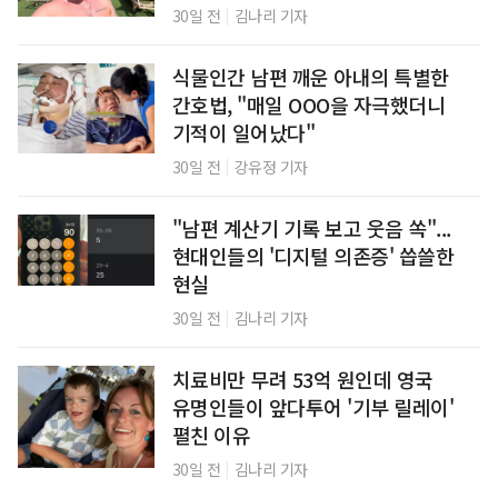
|
30일 전
김나리 기자
식물인간 남편 깨운 아내의 특별한
간호법, "매일 OOO을 자극했더니
기적이 일어났다"
|
30일 전
강유정 기자
"남편 계산기 기록 보고 웃음 쏙"...
현대인들의 '디지털 의존증' 씁쓸한
현실
|
30일 전
김나리 기자
치료비만 무려 53억 원인데 영국
유명인들이 앞다투어 '기부 릴레이'
펼친 이유
|
30일 전
김나리 기자