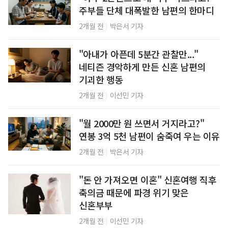
주부들 단체 대폭발한 남편의 한마디
|
2개월 전
박은서 기자
"아내가 아픈데 5분간 관찰만..."
네티즌 경악하게 만든 신혼 남편의
기괴한 행동
|
2개월 전
이선민 기자
"월 2000만 원 쓰면서 거지라고?"
연봉 3억 5천 남편이 숨죽여 우는 이유
|
2개월 전
박은서 기자
"돈 안 가져오면 이혼" 신혼여행 직후
축의금 때문에 파경 위기 맞은
신혼부부
|
2개월 전
이선민 기자