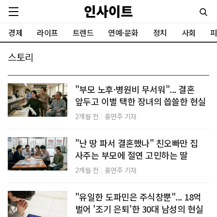
경제
라이프
트렌드
연예·문화
정치
사회
피
스토리
"부모 노후·병원비 무서워"... 결혼
앞두고 이별 택한 장녀의 씁쓸한 현실
|
2개월 전
홍연주 기자
"난 땅 파서 결혼했나" 친오빠만 집
사주는 부모에 절연 고민하는 딸
|
2개월 전
홍연주 기자
"유일한 도파민은 주식창뿐"... 18억
벌어 '조기 은퇴'한 30대 남성의 현실