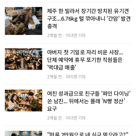
제주 한 빌라서 장기간 방치된 유기견
구조...6.76kg 털 깎아내니 '간암' 발견
충격
|
2개월 전
이다연 기자
아버지 첫 기일로 자리 비운 사장...
단체 예약에 휴무 포기한 직원들은
'역대급 매출'
|
2개월 전
지미영 기자
여친 성과급으로 친구들 '파인 다이닝'
쏜 남친... 뒤에서는 몰래 'N빵 정산'
요구
|
2개월 전
이다연 기자
"하루 2만원으로 네 식구 먹으라고?"