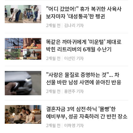
"어디 갔었어!" 휴가 복귀한 사육사
보자마자 '대성통곡'한 펭귄
|
2개월 전
김나리 기자
똑같은 까마귀에게 '미운털' 제대로
박힌 리트리버의 6개월 수난기
|
2개월 전
이선민 기자
"사랑은 물질로 증명하는 것"... 차
선물 바란 남성 사연에 쏟아진 반응
|
2개월 전
홍연주 기자
결혼자금 3억 삼전·하닉 '몰빵'한
예비부부, 성공 자축하러 간 반전 장소
|
2개월 전
이하영 기자