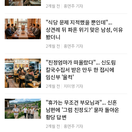
|
2개월 전
홍연주 기자
"식당 문제 지적했을 뿐인데"...
상견례 뒤 파혼 위기 맞은 남성, 이유
봤더니
|
2개월 전
홍연주 기자
"친정엄마가 떠올랐다"... 신도림
칼국수집서 받은 만두 한 접시에
임신부 '울컥'
|
2개월 전
지미영 기자
"휴가는 무조건 부모님과"... 신혼
남편에 '그럼 친정도?' 묻자 돌아온
황당 답변
|
2개월 전
홍연주 기자