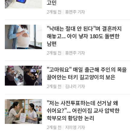
고민
|
2개월 전
홍연주 기자
"낙태는 절대 안 된다"며 결혼까지
해놓고... 아이 낳자 180도 돌변한
남편
|
2개월 전
홍연주 기자
"고마워요" 매일 출근해 주인의 목을
끌어안는 터키 길고양이의 보은
|
2개월 전
김나리 기자
"저는 사전투표하는데 선거날 왜
쉬어요?"... 어린이집 교사 압박한
학부모의 황당한 논리
|
2개월 전
지미영 기자