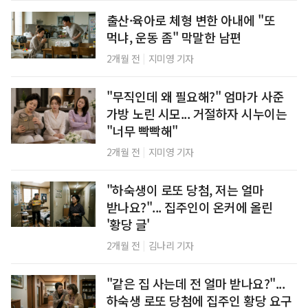
출산·육아로 체형 변한 아내에 "또
먹냐, 운동 좀" 막말한 남편
|
2개월 전
지미영 기자
"무직인데 왜 필요해?" 엄마가 사준
가방 노린 시모... 거절하자 시누이는
"너무 빡빡해"
|
2개월 전
지미영 기자
"하숙생이 로또 당첨, 저는 얼마
받나요?"... 집주인이 온커에 올린
'황당 글'
|
2개월 전
김나리 기자
"같은 집 사는데 전 얼마 받나요?"...
하숙생 로또 당첨에 집주인 황당 요구