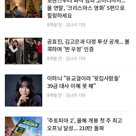
로맨스부터 파격 범죄 코미디까지...
올 연말, '크리스마스 영화' 5편으로
힐링하세요
|
8개월 전
김나리 기자
공효진, 김고은과 다정 투샷 공개... 볼
콕하며 '찐 우정' 인증
|
8개월 전
김나리 기자
이하늬 "유교걸이라 '윗집사람들'
39금 대사 이해 못 해"
|
8개월 전
김나리 기자
'주토피아 2', 올해 개봉 첫 주 최고
오프닝 달성... 210만 돌파