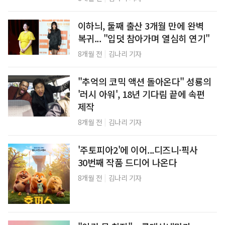
이하늬, 둘째 출산 3개월 만에 완벽
복귀... "입덧 참아가며 열심히 연기"
|
8개월 전
김나리 기자
"추억의 코믹 액션 돌아온다" 성룡의
'러시 아워', 18년 기다림 끝에 속편
제작
|
8개월 전
김나리 기자
'주토피아2'에 이어...디즈니·픽사
30번째 작품 드디어 나온다
|
8개월 전
김나리 기자