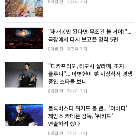
|
8개월 전
김나리 기자
"재개봉만 된다면 무조건 볼 거야!"...
극장에서 다시 보고픈 명작 5편
|
8개월 전
홍연주 기자
"디카프리오, 티모시 샬라메, 조지
클루니"... 이병헌이 美 시상식서 경쟁
중인 스타들 보니
|
8개월 전
김나리 기자
블록버스터 위키드 볼 뻔... '아바타'
제임스 카메론 감독, '위키드'
연출하려 했다
|
8개월 전
김나리 기자