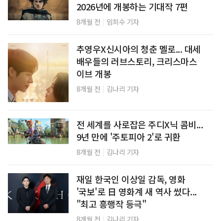
2026년에 개봉하는 기대작 7편
|
8개월 전
임희수 기자
추영우X신시아의 청춘 멜로... 대세
배우들의 러브스토리, 크리스마스
이브 개봉
|
8개월 전
김나리 기자
전 세계를 사로잡은 주디X닉 콤비...
9년 만에 '주토피아 2'로 귀환
|
8개월 전
김나리 기자
재일 한국인 이상일 감독, 영화
'국보'로 日 영화계 새 역사 썼다...
"최고 흥행작 등극"
|
8개월 전
김나리 기자