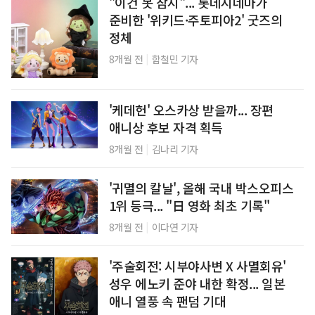
"이건 못 참지"... 롯데시네마가
준비한 '위키드·주토피아2' 굿즈의
정체
|
8개월 전
함철민 기자
'케데헌' 오스카상 받을까... 장편
애니상 후보 자격 획득
|
8개월 전
김나리 기자
'귀멸의 칼날', 올해 국내 박스오피스
1위 등극... "日 영화 최초 기록"
|
8개월 전
이다연 기자
'주술회전: 시부야사변 X 사멸회유'
성우 에노키 준야 내한 확정... 일본
애니 열풍 속 팬덤 기대