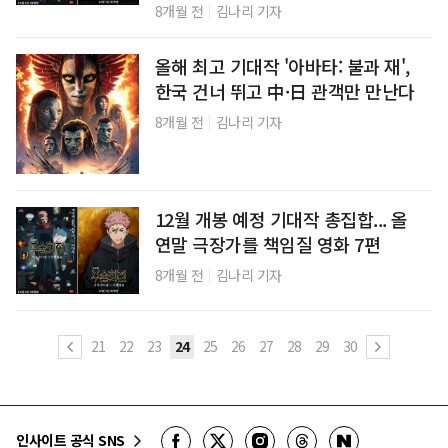
|
8개월 전
김나리 기자
올해 최고 기대작 '아바타: 불과 재',
한국 건너 뛰고 中·日 관객만 만난다
|
8개월 전
김나리 기자
12월 개봉 예정 기대작 총집합... 올
연말 극장가를 책임질 영화 7편
|
8개월 전
김나리 기자
21
22
23
24
25
26
27
28
29
30
인사이트 공식 SNS