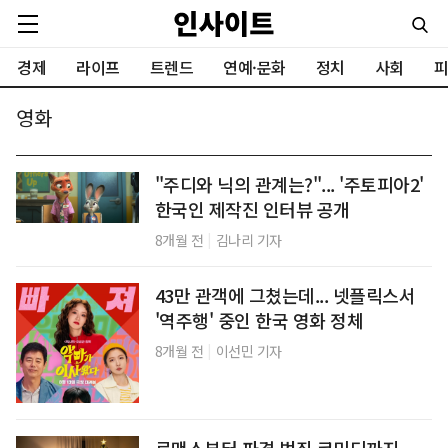
경제
라이프
트렌드
연예·문화
정치
사회
피
영화
"주디와 닉의 관계는?"... '주토피아2'
한국인 제작진 인터뷰 공개
|
8개월 전
김나리 기자
43만 관객에 그쳤는데... 넷플릭스서
'역주행' 중인 한국 영화 정체
|
8개월 전
이선민 기자