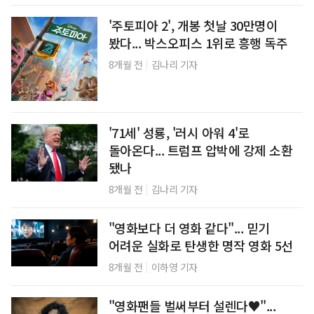
'주토피아 2', 개봉 첫날 30만명이
봤다... 박스오피스 1위로 흥행 독주
|
8개월 전
김나리 기자
'71세' 성룡, '러시 아워 4'로
돌아온다... 트럼프 압박에 강제 소환
됐나
|
8개월 전
김나리 기자
"영화보다 더 영화 같다"... 믿기
어려운 실화로 탄생한 명작 영화 5선
|
8개월 전
이하영 기자
"영화팬들 벌써부터 설렌다♥"...