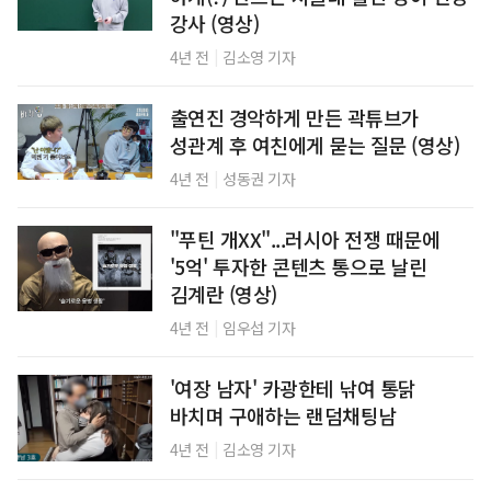
강사 (영상)
|
4년 전
김소영 기자
출연진 경악하게 만든 곽튜브가
성관계 후 여친에게 묻는 질문 (영상)
|
4년 전
성동권 기자
"푸틴 개XX"...러시아 전쟁 때문에
'5억' 투자한 콘텐츠 통으로 날린
김계란 (영상)
|
4년 전
임우섭 기자
'여장 남자' 카광한테 낚여 통닭
바치며 구애하는 랜덤채팅남
|
4년 전
김소영 기자