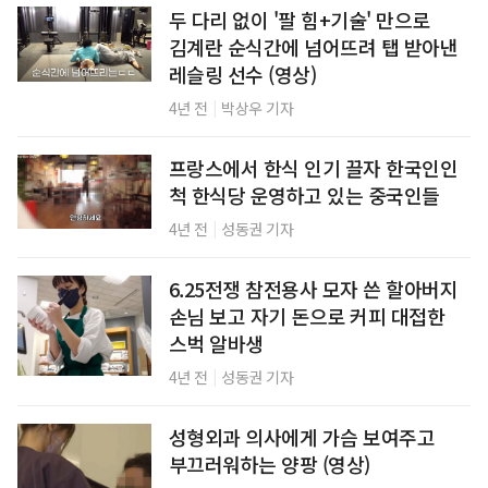
두 다리 없이 '팔 힘+기술' 만으로
김계란 순식간에 넘어뜨려 탭 받아낸
레슬링 선수 (영상)
|
4년 전
박상우 기자
프랑스에서 한식 인기 끌자 한국인인
척 한식당 운영하고 있는 중국인들
|
4년 전
성동권 기자
6.25전쟁 참전용사 모자 쓴 할아버지
손님 보고 자기 돈으로 커피 대접한
스벅 알바생
|
4년 전
성동권 기자
성형외과 의사에게 가슴 보여주고
부끄러워하는 양팡 (영상)