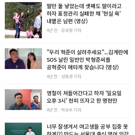
딸만 둘 낳았는데 셋째도 딸이라고
하자 표정관리 실패한 채 '현실 욕'
내뱉은 남편 (영상)
|
4년 전
강유정 기자
"우리 혁준이 살려주세요"...김계란에
SOS 날린 일반인 박형준씨를
공혁준이 애타게 찾습니다 (영상)
|
4년 전
성동권 기자
영철이 쳐들어간다고 하자 '일요일
오후 3시' 현피 뜨자고 한 명현만
|
4년 전
박상우 기자
너무 잘생겨서 여고생들 공부 집중 못
하게(?) 만드는 서울대 출신 영어 인강