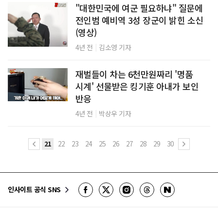
"대한민국에 여군 필요하냐" 질문에
전인범 예비역 3성 장군이 밝힌 소신
(영상)
|
4년 전
김소영 기자
재벌들이 차는 6천만원짜리 '명품
시계' 선물받은 킹기훈 아내가 보인
반응
|
4년 전
박상우 기자
21
22
23
24
25
26
27
28
29
30
인사이트 공식 SNS