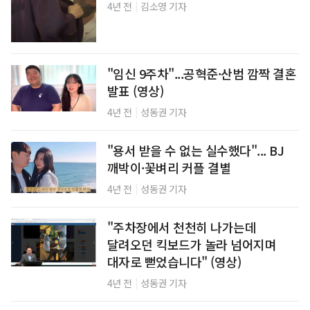
|
4년 전
김소영 기자
"임신 9주차"...공혁준·산범 깜짝 결혼
발표 (영상)
|
4년 전
성동권 기자
"용서 받을 수 없는 실수했다"... BJ
깨박이·꽃벼리 커플 결별
|
4년 전
성동권 기자
"주차장에서 천천히 나가는데
달려오던 킥보드가 놀라 넘어지며
대자로 뻗었습니다" (영상)
|
4년 전
성동권 기자