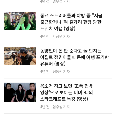
|
4년 전
임우섭 기자
동료 스트리머들과 야방 중 "지금
출근한거냐"며 길거리 헌팅 당한
트위치 여캠 (영상)
|
4년 전
박상우 기자
동양인이 돈 안 준다고 돌 던지는
이집트 잼민이들 때문에 여행 포기한
유튜버 (영상)
|
4년 전
성동권 기자
음소거 하고 보면 '조폭 협박
영상'으로 보이는 미녀 BJ의
스타크래프트 특강 (영상)
|
4년 전
임우섭 기자