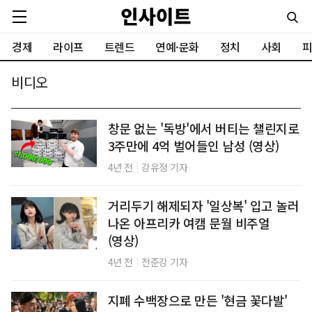
경제
라이프
트렌드
연예·문화
정치
사회
피
비디오
창문 없는 '독방'에서 버티는 챌린지로
3주만에 4억 벌어들인 남성 (영상)
|
4년 전
강유정 기자
거리두기 해제되자 '일상복' 입고 놀러
나온 아프리카 여캠 문월 비주얼
(영상)
|
4년 전
전준강 기자
지폐 수백장으로 만든 '현금 꽃다발'