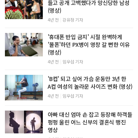
들고 공개 고백했다가 망신당한 남성
(영상)
|
4년 전
강유정 기자
'휴대폰 반입 금지' 시절 완벽하게
'몰폰'하던 PX병이 영창 갈 뻔한 이유
(영상)
|
4년 전
임우섭 기자
'B컵' 되고 싶어 가슴 운동만 3년 한
A컵 여성의 놀라운 사이즈 변화 (영상)
|
4년 전
임우섭 기자
아빠 대신 엄마 손 잡고 등장해 하객들
펑펑 울린 어느 신부의 결혼식 행진
영상