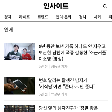
경제
라이프
트렌드
연예·문화
정치
사회
피
연애
8년 동안 보낸 카톡 하나도 안 지우고
보관한 남친에 폭풍 감동한 '소근커플'
이소영 (영상)
|
5년 전
성동권 기자
번호 달라는 잘생긴 남자가
'키작남'이면 "준다 vs 안 준다"
|
5년 전
박상우 기자
당신 옆의 남자친구가 '정말 좋은