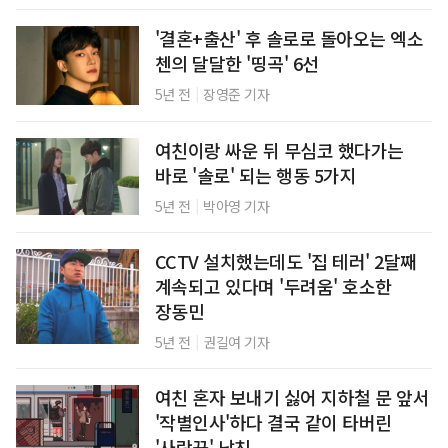
'결혼+출산' 후 솔로로 돌아오는 엑소
첸의 달달한 '띵곡' 6선
|
5년 전
장영준 기자
여친이랑 싸운 뒤 무심코 했다가는
바로 '솔로' 되는 행동 5가지
|
5년 전
박아영 기자
CCTV 설치했는데도 '집 테러' 2달째
계속되고 있다며 '두려움' 호소한
장동민
|
5년 전
권길여 기자
여친 혼자 보내기 싫어 지하철 문 앞서
'작별인사'하다 결국 같이 타버린
'사랑꾼' 남친