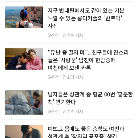
지구 반대편에서도 같이 있는 기분
느낄 수 있는 롱디커플의 '반토막'
사진
|
5년 전
임기수 기자
"유난 좀 떨지 마"...친구들에 잔소리
들은 '사랑꾼' 남친이 한밤중에
여친에게 보낸 카톡
|
5년 전
김소영 기자
남자들은 성관계 중 평균 00번 '흥분한
척' 연기한다
|
5년 전
임기수 기자
예쁘고 몸매도 좋은 충청도 여친과
성관계 후 '잠자리 공포증' 생긴