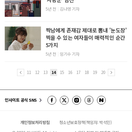
|
5년 전
김나영 기자
짝남에게 존재감 제대로 뽐내 '눈도장'
찍을 수 있는 여자들이 매력적인 순간
5가지
|
5년 전
임기수 기자
11
12
13
14
15
16
17
18
19
20
인사이트 공식 SNS
개인정보처리방침
청소년보호정책(책임자: 박석민)