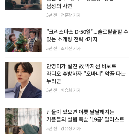
남성의 사연
|
5년 전
전준강 기자
"크리스마스 D-50일"...솔로탈출할 수
있는 소개팅 전략 4가지
|
5년 전
조세진 기자
안영미가 절친 故 박지선 비보로
라디오 휴방하자 "오바네" 악플 다는
누리꾼
|
5년 전
배승희 기자
단둘이 있으면 야릇 달달해지는
커플들의 설렘 폭발 '19금' 일러스트
|
5년 전
강유정 기자