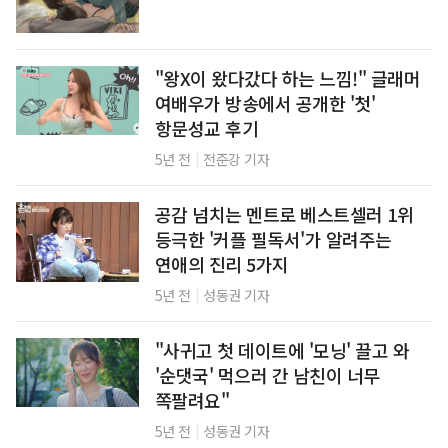
"왕X이 왔다갔다 하는 느낌!" 글래머
여배우가 방송에서 공개한 '첫'
항문성교 후기
|
5년 전
전준강 기자
공감 넘치는 멘트로 베스트셀러 1위
등극한 '커플 필독서'가 알려주는
연애의 진리 5가지
|
5년 전
성동권 기자
"사귀고 첫 데이트에 '모닝' 끌고 와
'순댓국' 먹으러 간 남친이 너무
쪽팔려요"
|
5년 전
성동권 기자