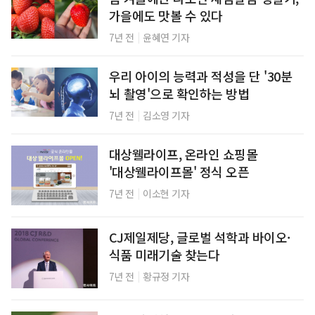
가을에도 맛볼 수 있다
|
7년 전
윤혜연 기자
우리 아이의 능력과 적성을 단 '30분
뇌 촬영'으로 확인하는 방법
|
7년 전
김소영 기자
대상웰라이프, 온라인 쇼핑몰
'대상웰라이프몰' 정식 오픈
|
7년 전
이소현 기자
CJ제일제당, 글로벌 석학과 바이오·
식품 미래기술 찾는다
|
7년 전
황규정 기자