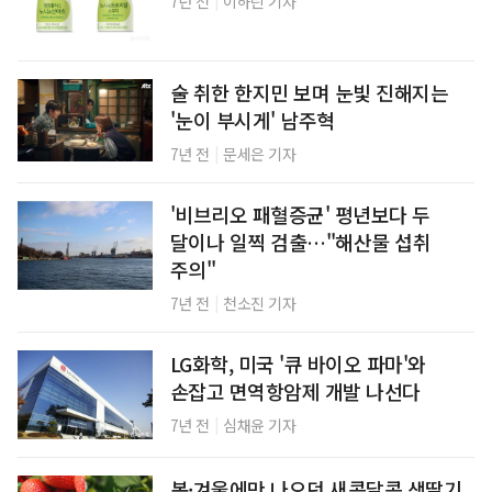
|
7년 전
이하린 기자
술 취한 한지민 보며 눈빛 진해지는
'눈이 부시게' 남주혁
|
7년 전
문세은 기자
'비브리오 패혈증균' 평년보다 두
달이나 일찍 검출…"해산물 섭취
주의"
|
7년 전
천소진 기자
LG화학, 미국 '큐 바이오 파마'와
손잡고 면역항암제 개발 나선다
|
7년 전
심채윤 기자
봄·겨울에만 나오던 새콤달콤 생딸기,