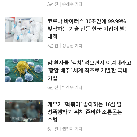
|
5년 전
송혜수 기자
코로나 바이러스 30초만에 99.99%
빛삭하는 기술 만든 한국 기업이 받는
대접
|
5년 전
성동권 기자
암 환자들 '김치' 먹으면서 이겨내라고
'항암 배추' 세계 최초로 개발한 국내
기업
|
6년 전
박상우 기자
계부가 '떡볶이' 좋아하는 16살 딸
성폭행하기 위해 준비한 소름돋는
수법
|
6년 전
권길여 기자