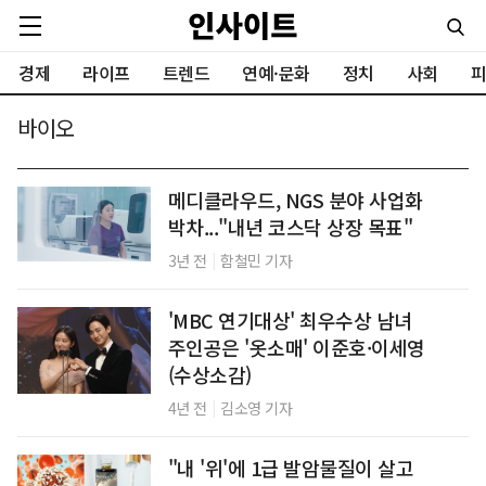
경제
라이프
트렌드
연예·문화
정치
사회
피
바이오
메디클라우드, NGS 분야 사업화
박차..."내년 코스닥 상장 목표"
|
3년 전
함철민 기자
'MBC 연기대상' 최우수상 남녀
주인공은 '옷소매' 이준호·이세영
(수상소감)
|
4년 전
김소영 기자
"내 '위'에 1급 발암물질이 살고