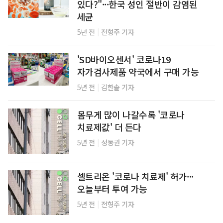
있다?"···한국 성인 절반이 감염된
세균
|
5년 전
전형주 기자
'SD바이오센서' 코로나19
자가검사제품 약국에서 구매 가능
|
5년 전
김한솔 기자
몸무게 많이 나갈수록 '코로나
치료제값' 더 든다
|
5년 전
성동권 기자
셀트리온 '코로나 치료제' 허가···
오늘부터 투여 가능
|
5년 전
전형주 기자