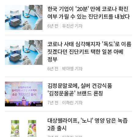
한국 기업이 '20분' 만에 코로나 확진
여부 가릴 수 있는 진단키트를 내놨다
|
6년 전
유진선 기자
코로나 사태 심각해지자 '독도'로 이름
짓겠다던 진단키트 택한 일본 아베
정부
|
6년 전
박아영 기자
김정문알로에, 실버 건강식품
'김정문올곧' 브랜드 론칭
|
7년 전
이하린 기자
대상웰라이프, '노니' 영양 담은 녹즙
2종 출시