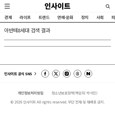
경제
라이프
트렌드
연예·문화
정치
사회
피
아반떼8세대 검색 결과
인사이트 공식 SNS
개인정보처리방침
청소년보호정책(책임자: 박석민)
©
2026
인사이트 All rights reserved. 무단 전재 및 재배포 금지.