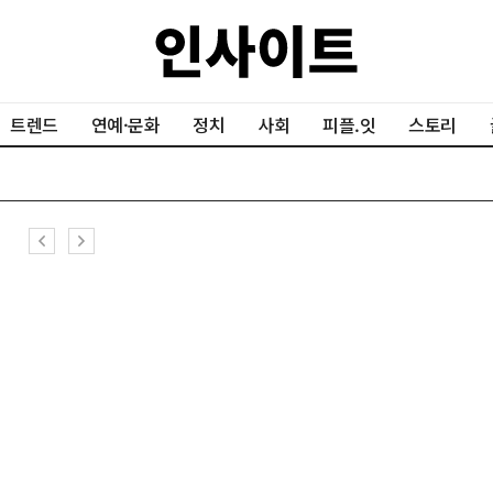
트렌드
연예·문화
정치
사회
피플.잇
스토리