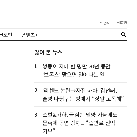
English
|
日本語
글로벌
콘텐츠+
많이 본 뉴스
1
쌍둥이 자매 한 명만 20년 동안
‘보톡스’ 맞으면 일어나는 일
2
‘리센느 논란→자진 하차’ 김선태,
술병 나뒹구는 방에서 “정말 고독해”
3
스컬&하하, 극심한 밀양 가뭄에도
물축제 공연 강행... “출연료 전액
기부”