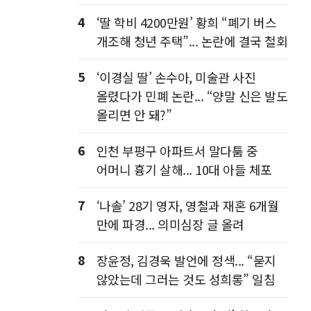
4
‘딸 학비 4200만원’ 황희 “폐기 버스
개조해 청년 주택”... 논란에 결국 철회
5
‘이경실 딸’ 손수아, 미술관 사진
올렸다가 민폐 논란... “양말 신은 발도
올리면 안 돼?”
6
인천 부평구 아파트서 말다툼 중
어머니 흉기 살해... 10대 아들 체포
7
‘나솔’ 28기 영자, 영철과 재혼 6개월
만에 파경... 의미심장 글 올려
8
장윤정, 김경욱 발언에 정색... “묻지
않았는데 그러는 것도 성희롱” 일침