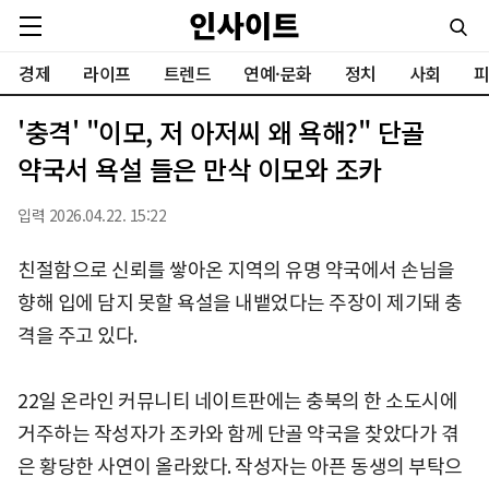
경제
라이프
트렌드
연예·문화
정치
사회
피
'충격' "이모, 저 아저씨 왜 욕해?" 단골
약국서 욕설 들은 만삭 이모와 조카
입력 2026.04.22. 15:22
친절함으로 신뢰를 쌓아온 지역의 유명 약국에서 손님을
향해 입에 담지 못할 욕설을 내뱉었다는 주장이 제기돼 충
격을 주고 있다.
22일 온라인 커뮤니티 네이트판에는 충북의 한 소도시에
거주하는 작성자가 조카와 함께 단골 약국을 찾았다가 겪
은 황당한 사연이 올라왔다. 작성자는 아픈 동생의 부탁으