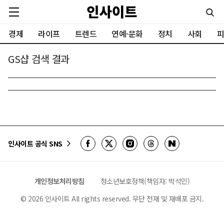
경제
라이프
트렌드
연예·문화
정치
사회
피
GS샵 검색 결과
인사이트 공식 SNS
개인정보처리방침
청소년보호정책(책임자: 박석민)
©
2026
인사이트 All rights reserved. 무단 전재 및 재배포 금지.