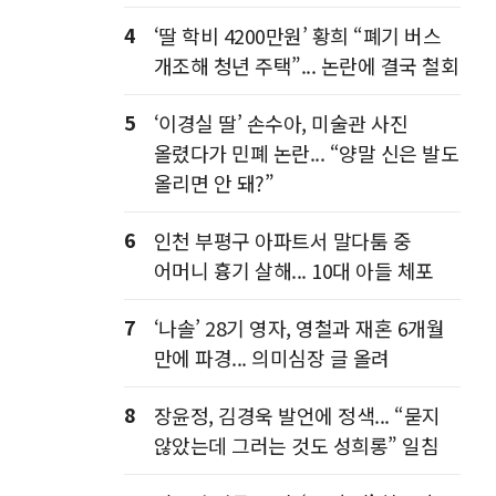
4
‘딸 학비 4200만원’ 황희 “폐기 버스
개조해 청년 주택”... 논란에 결국 철회
5
‘이경실 딸’ 손수아, 미술관 사진
올렸다가 민폐 논란... “양말 신은 발도
올리면 안 돼?”
6
인천 부평구 아파트서 말다툼 중
어머니 흉기 살해... 10대 아들 체포
7
‘나솔’ 28기 영자, 영철과 재혼 6개월
만에 파경... 의미심장 글 올려
8
장윤정, 김경욱 발언에 정색... “묻지
않았는데 그러는 것도 성희롱” 일침