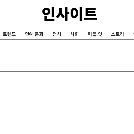
트렌드
연예·문화
정치
사회
피플.잇
스토리