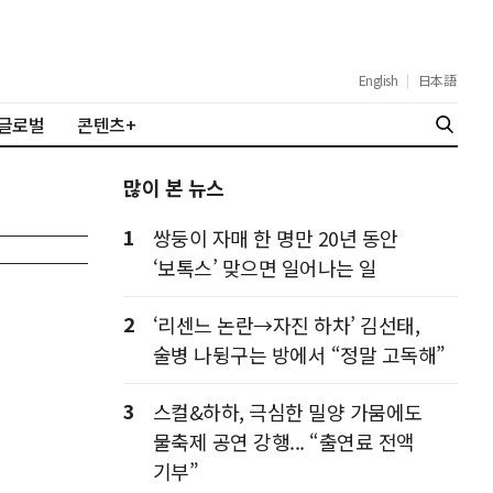
English
|
日本語
글로벌
콘텐츠+
많이 본 뉴스
1
쌍둥이 자매 한 명만 20년 동안
‘보톡스’ 맞으면 일어나는 일
2
‘리센느 논란→자진 하차’ 김선태,
술병 나뒹구는 방에서 “정말 고독해”
3
스컬&하하, 극심한 밀양 가뭄에도
물축제 공연 강행... “출연료 전액
기부”