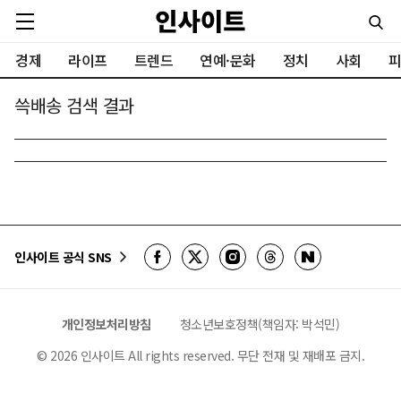
경제
라이프
트렌드
연예·문화
정치
사회
피
쓱배송 검색 결과
인사이트 공식 SNS
개인정보처리방침
청소년보호정책(책임자: 박석민)
©
2026
인사이트 All rights reserved. 무단 전재 및 재배포 금지.