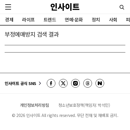
경제
라이프
트렌드
연예·문화
정치
사회
피
부정예매방지 검색 결과
인사이트 공식 SNS
개인정보처리방침
청소년보호정책(책임자: 박석민)
©
2026
인사이트 All rights reserved. 무단 전재 및 재배포 금지.