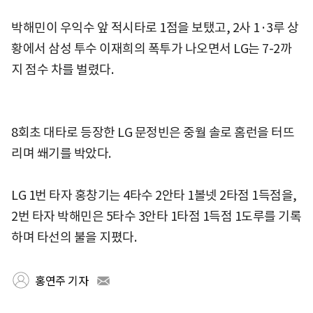
박해민이 우익수 앞 적시타로 1점을 보탰고, 2사 1·3루 상
황에서 삼성 투수 이재희의 폭투가 나오면서 LG는 7-2까
지 점수 차를 벌렸다.
8회초 대타로 등장한 LG 문정빈은 중월 솔로 홈런을 터뜨
리며 쐐기를 박았다.
LG 1번 타자 홍창기는 4타수 2안타 1볼넷 2타점 1득점을,
2번 타자 박해민은 5타수 3안타 1타점 1득점 1도루를 기록
하며 타선의 불을 지폈다.
홍연주 기자