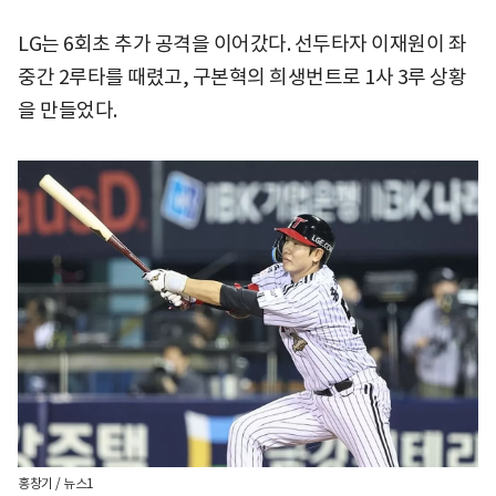
LG는 6회초 추가 공격을 이어갔다. 선두타자 이재원이 좌
중간 2루타를 때렸고, 구본혁의 희생번트로 1사 3루 상황
을 만들었다.
홍창기 / 뉴스1