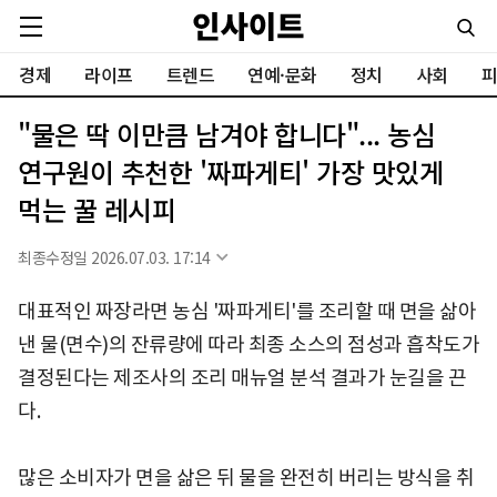
경제
라이프
트렌드
연예·문화
정치
사회
피
"물은 딱 이만큼 남겨야 합니다"... 농심
연구원이 추천한 '짜파게티' 가장 맛있게
먹는 꿀 레시피
최종수정일 2026.07.03. 17:14
대표적인 짜장라면 농심 '짜파게티'를 조리할 때 면을 삶아
낸 물(면수)의 잔류량에 따라 최종 소스의 점성과 흡착도가
결정된다는 제조사의 조리 매뉴얼 분석 결과가 눈길을 끈
다.
많은 소비자가 면을 삶은 뒤 물을 완전히 버리는 방식을 취