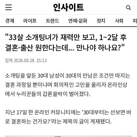
경제
라이프
트렌드
연예·문화
정치
사회
피
"33살 소개팅녀가 재력만 보고, 1~2달 후
결혼·출산 원한다는데... 만나야 하나요?"
입력 2026.06.18. 15:13
소개팅을 앞둔 30대 남성이 30대의 만남은 조건만 따지는
결혼 과정일 뿐이냐며 회의적인 고민을 올리자 온라인상
에서 누리꾼들의 갑론을박이 벌어졌다.
지난 17일 한 온라인 커뮤니티에는 '30대부터는 선보면 바
로 결혼하는 건가요?'라는 제목의 글이 게재됐다.