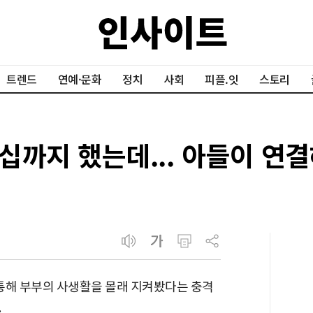
트렌드
연예·문화
정치
사회
피플.잇
스토리
십까지 했는데... 아들이 연결
통해 부부의 사생활을 몰래 지켜봤다는 충격
.