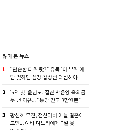
많이 본 뉴스
1
“단순한 더위 탓?” 유독 ‘이 부위’에
땀 맺히면 심장·갑상선 의심해야
2
‘6억 빚’ 윤남노, 절친 박은영 축의금
못 낸 이유... “통장 잔고 8만원뿐”
3
황신혜 모친, 전신마비 아들 결혼에
고민... 예비 며느리에게 “널 못