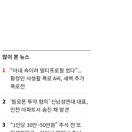
많이 본 뉴스
1
“아내 속이려 멀티프로필 썼다”...
황정민 사생활 폭로 A씨, 새벽 추가
폭로전
2
‘필로폰 투약 혐의’ 신남성연대 대표,
인천 아파트서 숨진 채 발견
3
“1인당 30만~50만원” 추석 전 또