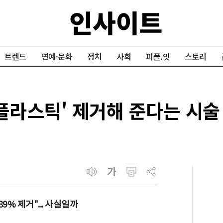
트렌드
연예·문화
정치
사회
피플.잇
스토리
플라스틱' 제거해 준다는 시술
9% 제거"... 사실일까