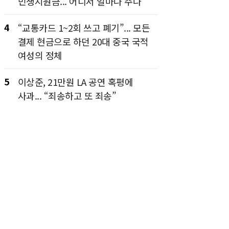
민생지원금... 어디서 얼마나 주나
4
“교통카드 1~2회 쓰고 폐기”... 모든
결제 현금으로 하던 20대 중국 국적
여성의 정체
5
이상준, 21만원 LA 공연 혹평에
사과... “죄송하고 또 죄송”