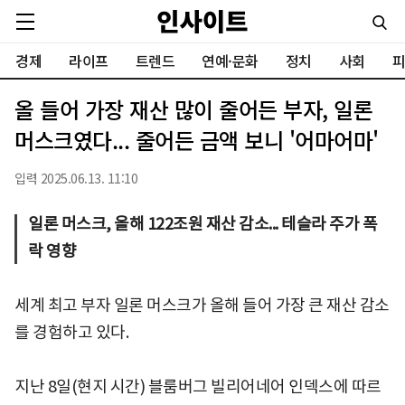
경제
라이프
트렌드
연예·문화
정치
사회
피
올 들어 가장 재산 많이 줄어든 부자, 일론
머스크였다... 줄어든 금액 보니 '어마어마'
입력 2025.06.13. 11:10
일론 머스크, 올해 122조원 재산 감소... 테슬라 주가 폭
락 영향
세계 최고 부자 일론 머스크가 올해 들어 가장 큰 재산 감소
를 경험하고 있다.
지난 8일(현지 시간) 블룸버그 빌리어네어 인덱스에 따르