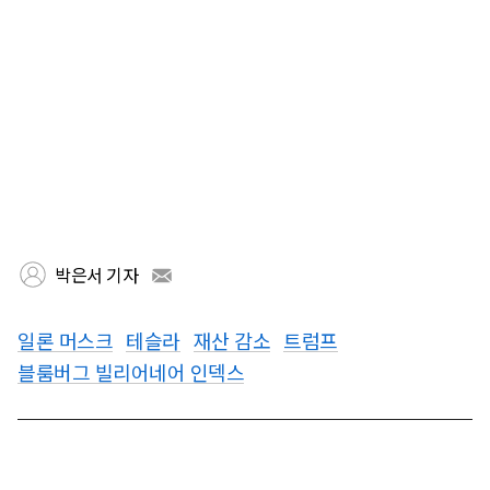
박은서 기자
일론 머스크
테슬라
재산 감소
트럼프
블룸버그 빌리어네어 인덱스