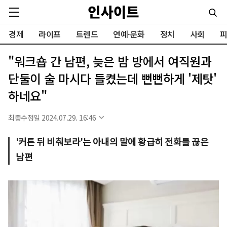
경제
라이프
트렌드
연예·문화
정치
사회
피
"워크숍 간 남편, 늦은 밤 방에서 여직원과
단둘이 술 마시다 들켰는데 뻔뻔하게 '제탓'
하네요"
최종수정일 2024.07.29. 16:46
'커튼 뒤 비춰보라'는 아내의 말에 황급히 전화를 끊은
남편