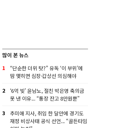
많이 본 뉴스
1
“단순한 더위 탓?” 유독 ‘이 부위’에
땀 맺히면 심장·갑상선 의심해야
2
‘6억 빚’ 윤남노, 절친 박은영 축의금
못 낸 이유... “통장 잔고 8만원뿐”
3
추미애 지사, 취임 한 달만에 경기도
재정 비상사태 공식 선언... “골든타임