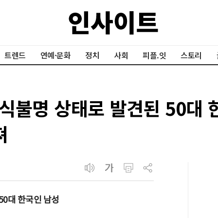
트렌드
연예·문화
정치
사회
피플.잇
스토리
불명 상태로 발견된 50대 한
져
50대 한국인 남성