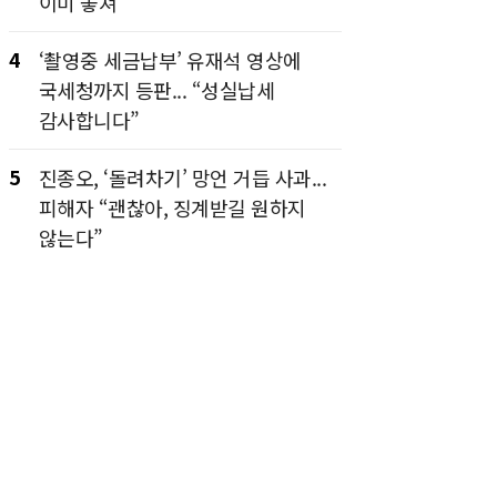
이미 놓쳐”
4
‘촬영중 세금납부’ 유재석 영상에
국세청까지 등판... “성실납세
감사합니다”
5
진종오, ‘돌려차기’ 망언 거듭 사과...
피해자 “괜찮아, 징계받길 원하지
않는다”