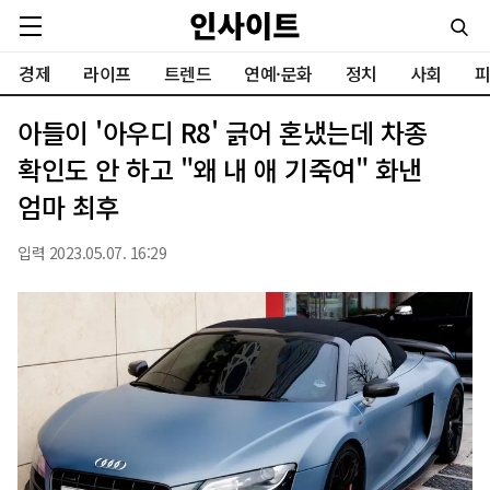
경제
라이프
트렌드
연예·문화
정치
사회
피
아들이 '아우디 R8' 긁어 혼냈는데 차종
확인도 안 하고 "왜 내 애 기죽여" 화낸
엄마 최후
입력 2023.05.07. 16:29