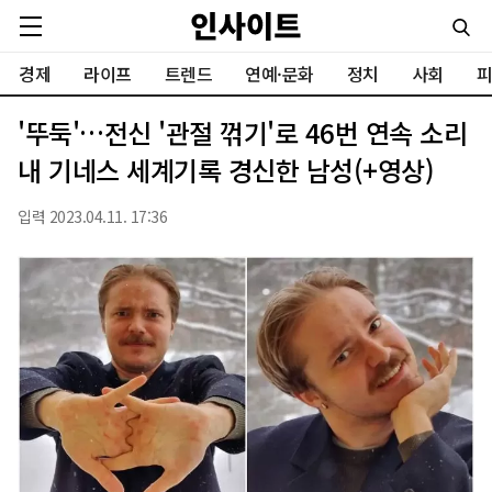
경제
라이프
트렌드
연예·문화
정치
사회
피
'뚜둑'…전신 '관절 꺾기'로 46번 연속 소리
내 기네스 세계기록 경신한 남성(+영상)
입력 2023.04.11. 17:36