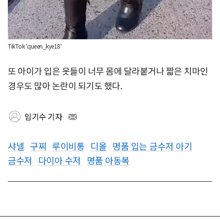
TikTok 'queen_kye18'
또 아이가 입은 옷들이 너무 몸에 달라붙거나 짧은 치마인
경우도 많아 논란이 되기도 했다.
임기수 기자
샤넬
구찌
루이비통
디올
명품 입는 금수저 아기
금수저
다이아 수저
명품 아동복