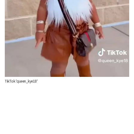
TikTok 'queen_kye18'