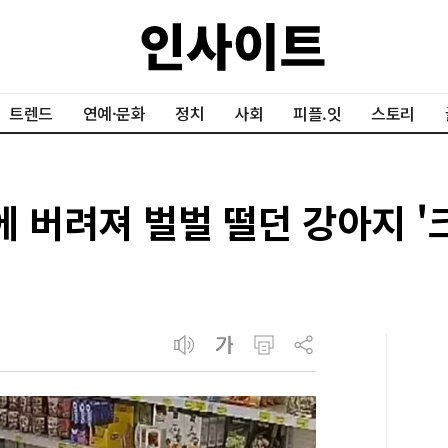
트렌드
연예·문화
정치
사회
피플.잇
스토리
에 버려져 벌벌 떨던 강아지 '