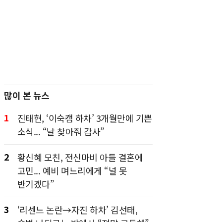
많이 본 뉴스
1
진태현, ‘이숙캠 하차’ 3개월만에 기쁜
소식... “날 찾아줘 감사”
2
황신혜 모친, 전신마비 아들 결혼에
고민... 예비 며느리에게 “널 못
반기겠다”
3
‘리센느 논란→자진 하차’ 김선태,