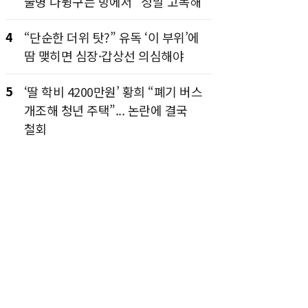
술병 나뒹구는 방에서 “정말 고독해”
4
“단순한 더위 탓?” 유독 ‘이 부위’에
땀 맺히면 심장·갑상선 의심해야
5
‘딸 학비 4200만원’ 황희 “폐기 버스
개조해 청년 주택”... 논란에 결국
철회