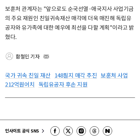
보훈처 관계자는 "앞으로도 순국선열·애국지사 사업기금
의 주요 재원인 친일귀속재산 매각에 더욱 매진해 독립유
공자와 유가족에 대한 예우에 최선을 다할 계획"이라고 밝
혔다.
함철민 기자
국가 귀속 친일 재산
148필지 매각 추진
보훈처 사업
212억원어치
독립유공자 후손 지원
인사이트 공식 SNS