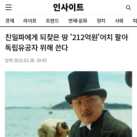
경제
라이프
트렌드
연예·문화
정치
사회
피
친일파에게 되찾은 땅 '212억원'어치 팔아
독립유공자 위해 쓴다
입력 2021.02.28. 19:45