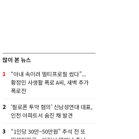
많이 본 뉴스
1
“아내 속이려 멀티프로필 썼다”...
황정민 사생활 폭로 A씨, 새벽 추가
폭로전
2
‘필로폰 투약 혐의’ 신남성연대 대표,
인천 아파트서 숨진 채 발견
3
“1인당 30만~50만원” 추석 전 또