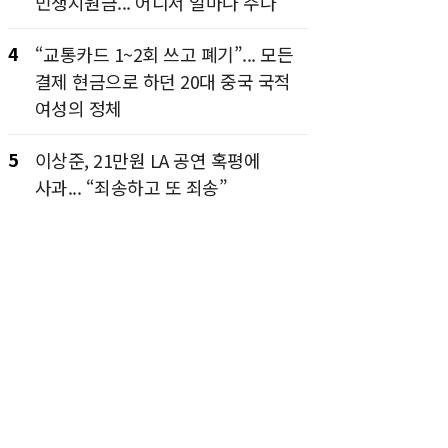
민생지원금... 어디서 얼마나 주나
4
“교통카드 1~2회 쓰고 폐기”... 모든
결제 현금으로 하던 20대 중국 국적
여성의 정체
5
이상준, 21만원 LA 공연 혹평에
사과... “죄송하고 또 죄송”