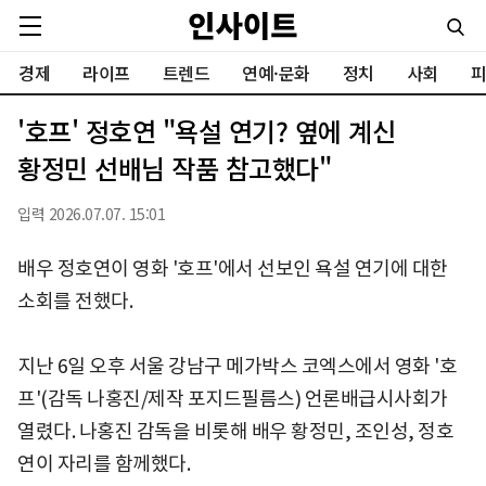
경제
라이프
트렌드
연예·문화
정치
사회
피
'호프' 정호연 "욕설 연기? 옆에 계신
황정민 선배님 작품 참고했다"
입력 2026.07.07. 15:01
배우 정호연이 영화 '호프'에서 선보인 욕설 연기에 대한
소회를 전했다.
지난 6일 오후 서울 강남구 메가박스 코엑스에서 영화 '호
프'(감독 나홍진/제작 포지드필름스) 언론배급시사회가
열렸다. 나홍진 감독을 비롯해 배우 황정민, 조인성, 정호
연이 자리를 함께했다.