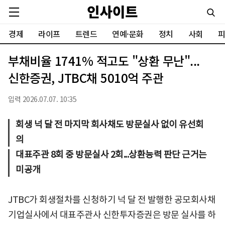
경제
라이프
트렌드
연예·문화
정치
사회
피
부채비율 1741% 적고도 "상환 무난"...
신한증권, JTBC채 5010억 주관
입력 2026.07.07. 10:35
회생 넉 달 전 마지막 회사채도 방문실사 없이 유선회
의
대표주관 8회 중 방문실사 2회...상환능력 판단 근거는
미공개
JTBC가 회생절차를 신청하기 넉 달 전 발행한 공모회사채
기업실사에서 대표주관사 신한투자증권은 방문 실사를 하