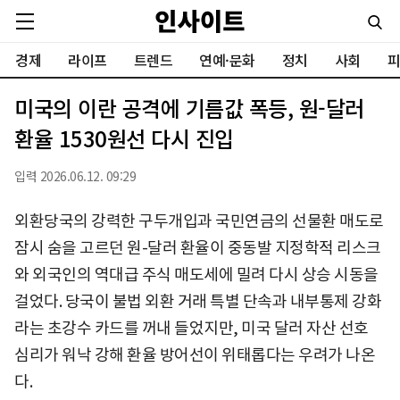
경제
라이프
트렌드
연예·문화
정치
사회
피
미국의 이란 공격에 기름값 폭등, 원-달러
환율 1530원선 다시 진입
입력 2026.06.12. 09:29
외환당국의 강력한 구두개입과 국민연금의 선물환 매도로
잠시 숨을 고르던 원-달러 환율이 중동발 지정학적 리스크
와 외국인의 역대급 주식 매도세에 밀려 다시 상승 시동을
걸었다. 당국이 불법 외환 거래 특별 단속과 내부통제 강화
라는 초강수 카드를 꺼내 들었지만, 미국 달러 자산 선호
심리가 워낙 강해 환율 방어선이 위태롭다는 우려가 나온
다.