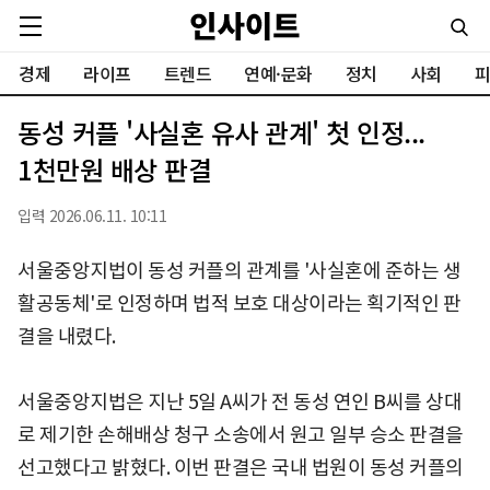
경제
라이프
트렌드
연예·문화
정치
사회
피
동성 커플 '사실혼 유사 관계' 첫 인정...
1천만원 배상 판결
입력 2026.06.11. 10:11
서울중앙지법이 동성 커플의 관계를 '사실혼에 준하는 생
활공동체'로 인정하며 법적 보호 대상이라는 획기적인 판
결을 내렸다.
서울중앙지법은 지난 5일 A씨가 전 동성 연인 B씨를 상대
로 제기한 손해배상 청구 소송에서 원고 일부 승소 판결을
선고했다고 밝혔다. 이번 판결은 국내 법원이 동성 커플의