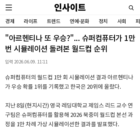
경제
라이프
트렌드
연예·문화
정치
사회
피
"아르헨티나 또 우승?"... 슈퍼컴퓨터가 1만
번 시뮬레이션 돌려본 월드컵 순위
입력 2026.06.09. 11:11
슈퍼컴퓨터의 월드컵 1만 회 시뮬레이션 결과 아르헨티나
가 우승 확률 1위를 기록했고 한국은 20위에 올랐다.
지난 8일(현지시간) 영국 레딩대학교 제임스 리드 교수 연
구팀은 슈퍼컴퓨터를 활용해 2026 북중미 월드컵 본선 과
정을 1만 차례 가상 시뮬레이션한 결과를 발표했다.