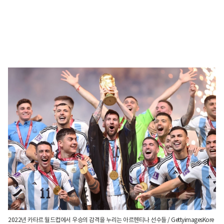
2022년 카타르 월드컵에서 우승의 감격을 누리는 아르헨티나 선수들 / GettyimagesKore