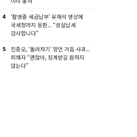
이미 놓쳐”
4
‘촬영중 세금납부’ 유재석 영상에
국세청까지 등판... “성실납세
감사합니다”
5
진종오, ‘돌려차기’ 망언 거듭 사과...
피해자 “괜찮아, 징계받길 원하지
않는다”