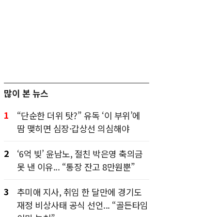
많이 본 뉴스
1
“단순한 더위 탓?” 유독 ‘이 부위’에
땀 맺히면 심장·갑상선 의심해야
2
‘6억 빚’ 윤남노, 절친 박은영 축의금
못 낸 이유... “통장 잔고 8만원뿐”
3
추미애 지사, 취임 한 달만에 경기도
재정 비상사태 공식 선언... “골든타임