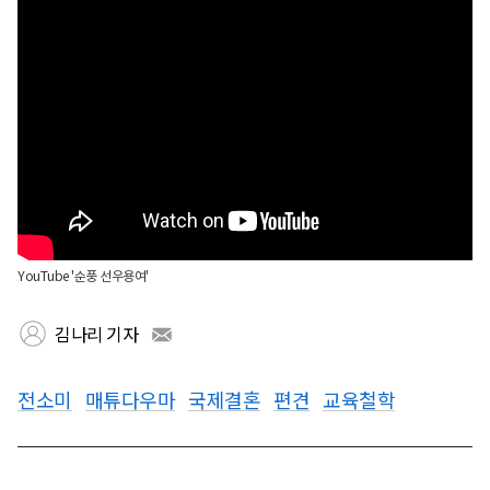
YouTube '순풍 선우용여'
김나리 기자
전소미
매튜다우마
국제결혼
편견
교육철학