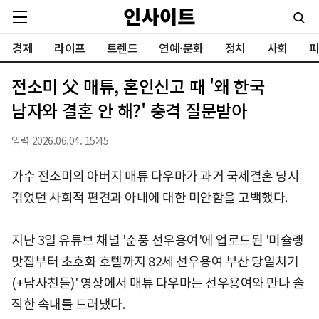
경제
라이프
트렌드
연예·문화
정치
사회
피
전소미 父 매튜, 혼인신고 때 '왜 한국
남자와 결혼 안 해?' 충격 질문받아
입력 2026.06.04. 15:45
가수 전소미의 아버지 매튜 다우마가 과거 국제결혼 당시
겪었던 사회적 편견과 아내에 대한 미안함을 고백했다.
지난 3일 유튜브 채널 '순풍 선우용여'에 업로드된 '미슐랭
맛집부터 초호화 호텔까지 82세 선우용여 부산 당일치기
(+남사친들)' 영상에서 매튜 다우마는 선우용여와 만나 솔
직한 속내를 드러냈다.