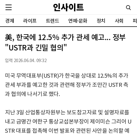
경제
라이프
트렌드
연예·문화
정치
사회
피
美, 한국에 12.5% 추가 관세 예고... 정부
"USTR과 긴밀 협의"
입력 2026.06.04. 09:32
미국 무역대표부(USTR)가 한국을 상대로 12.5%의 추가
관세 부과를 예고한 것과 관련해 정부가 조만간 USTR 측
과 협의에 나서기로 했다.
지난 3일 산업통상자원부는 보도참고자료 및 설명자료를
내고 금명간 여한구 통상교섭본부장이 제이미슨 그리어 U
STR 대표를 접촉해 이번 발표와 관련된 사안을 논의할 예