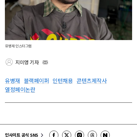
유병재 인스타그램
지미영 기자
유병재
블랙페이퍼
인턴채용
콘텐츠제작사
열정페이논란
인사이트 공식 SNS