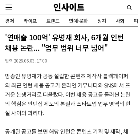
경제
라이프
트렌드
연예·문화
정치
사회
피
'연매출 100억' 유병재 회사, 6개월 인턴
채용 논란... "업무 범위 너무 넓어"
입력 2026.06.03. 17:00
방송인 유병재가 공동 설립한 콘텐츠 제작사 블랙페이퍼
의 최근 인턴 채용 공고가 온라인 커뮤니티와 SNS에서 뜨
거운 논쟁거리로 떠올랐다. 이번 채용 공고를 둘러싼 논란
의 핵심은 인턴십 제도의 본질과 스타트업 업무 영역의 현
실 사이의 괴리다.
공개된 공고를 보면 해당 인턴은 콘텐츠 기획 및 제작, 채