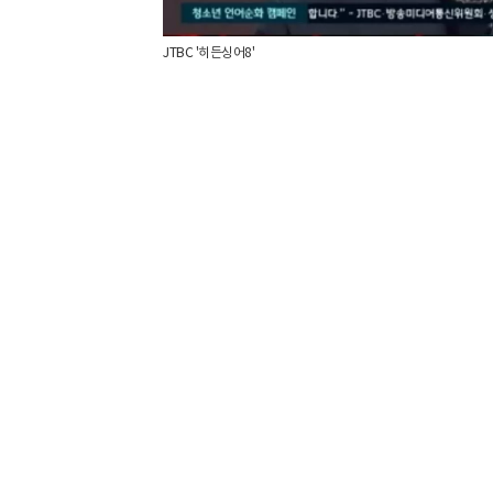
JTBC '히든싱어8'