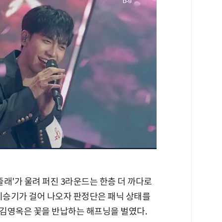
줄래'가 울려 퍼진 3라운드는 한층 더 까다로
 이승기가 걸어 나오자 판정단은 패닉 상태를
김영옥은 꽃을 반납하는 해프닝을 벌였다.