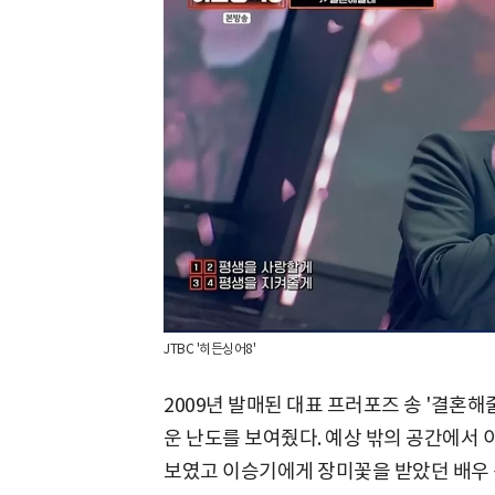
JTBC '히든싱어8'
2009년 발매된 대표 프러포즈 송 '결혼해
운 난도를 보여줬다. 예상 밖의 공간에서
보였고 이승기에게 장미꽃을 받았던 배우 