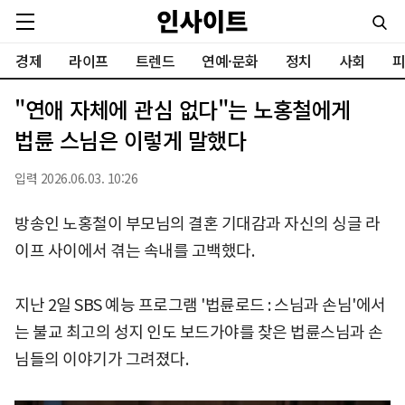
경제
라이프
트렌드
연예·문화
정치
사회
피
"연애 자체에 관심 없다"는 노홍철에게
법륜 스님은 이렇게 말했다
입력 2026.06.03. 10:26
방송인 노홍철이 부모님의 결혼 기대감과 자신의 싱글 라
이프 사이에서 겪는 속내를 고백했다.
지난 2일 SBS 예능 프로그램 '법륜로드 : 스님과 손님'에서
는 불교 최고의 성지 인도 보드가야를 찾은 법륜스님과 손
님들의 이야기가 그려졌다.