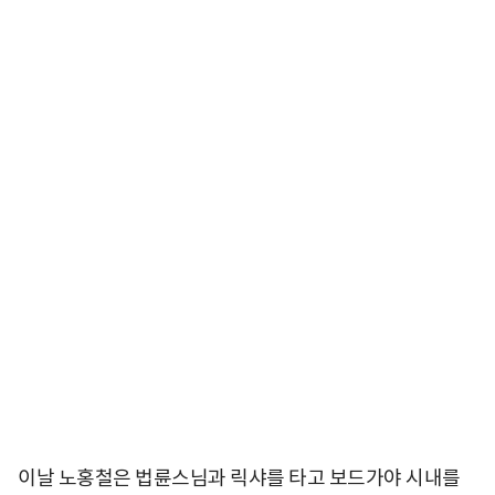
이날 노홍철은 법륜스님과 릭샤를 타고 보드가야 시내를