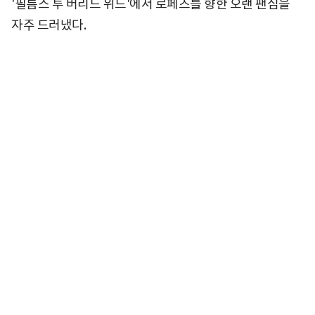
'필름스 투 버리드 위드'에서 로페즈를 향한 오랜 팬심을
자주 드러냈다.