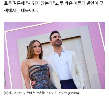
로운 질문에 "사귀지 않는다"고 못 박은 이들의 발언이 무
색해지는 대목이다.
(좌)제니퍼 로페즈, (우)배우 브렛 골드스타인 / GettyimagesKorea