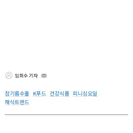
임희수 기자
참기름수출
K푸드
건강식품
피니싱오일
채식트렌드