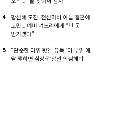
소식... “날 찾아줘 감사”
4
황신혜 모친, 전신마비 아들 결혼에
고민... 예비 며느리에게 “널 못
반기겠다”
5
“단순한 더위 탓?” 유독 ‘이 부위’에
땀 맺히면 심장·갑상선 의심해야