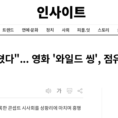
트렌드
연예·문화
정치
사회
피플.잇
스토리
다"... 영화 '와일드 씽', 
기록한 콘셉트 시사회를 성황리에 마치며 흥행