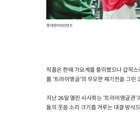
롯데엔터테인먼트
작품은 한때 가요계를 풍미했으나 갑작스러
룹 '트라이앵글'의 무모한 재기전을 그린 
지난 26일 열린 시사회는 '트라이앵글관'과
들의 웃음 소리 크기를 겨루는 대결 방식으