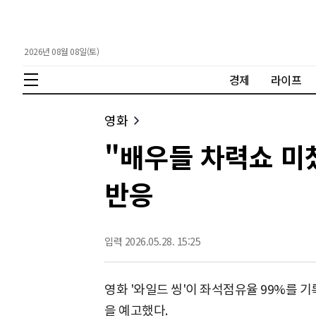
2026년 08월 08일(토)
경제
라이프
영화
"배우들 차력쇼 미쳤
반응
입력 2026.05.28. 15:25
영화 '와일드 씽'이 좌석점유율 99%를 
을 예고했다.