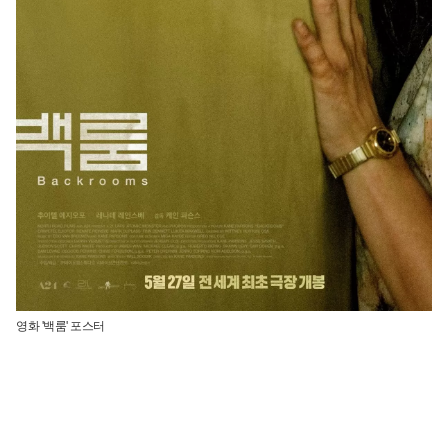
영화 '백룸' 포스터