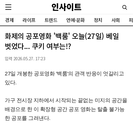
경제
라이프
트렌드
연예·문화
정치
사회
피
화제의 공포영화 '백룸' 오늘(27일) 베일
벗었다... 쿠키 여부는!?
입력 2026.05.27. 17:23
27일 개봉한 공포영화 '백룸'의 관객 반응이 엇갈리고
있다.
가구 전시장 지하에서 시작되는 끝없는 미지의 공간을
배경으로 한 이 확장형 공간 공포 영화는 탈출 불가능
한 공포를 그려낸다.