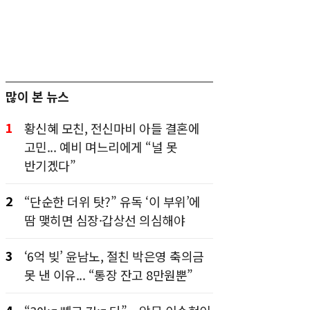
많이 본 뉴스
1
황신혜 모친, 전신마비 아들 결혼에
고민... 예비 며느리에게 “널 못
반기겠다”
2
“단순한 더위 탓?” 유독 ‘이 부위’에
땀 맺히면 심장·갑상선 의심해야
3
‘6억 빚’ 윤남노, 절친 박은영 축의금
못 낸 이유... “통장 잔고 8만원뿐”