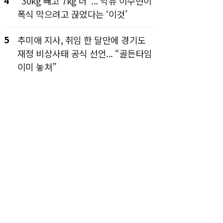
4
“30kg 빼고 7kg 더”... 악뮤 이수현이
폭식 막으려고 끊었다는 ‘이것’
5
추미애 지사, 취임 한 달만에 경기도
재정 비상사태 공식 선언... “골든타임
이미 놓쳐”