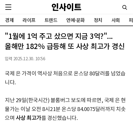
경제
라이프
트렌드
연예·문화
정치
사회
피
"1월에 1억 주고 샀으면 지금 3억?"...
올해만 182% 급등해 또 사상 최고가 경신
입력 2025.12.30. 10:56
국제 은 가격이 역사상 처음으로 온스당 80달러를 넘었습
니다.
지난 29일(한국시간) 블룸버그 보도에 따르면, 국제 은 현
물가는 이날 오전 8시21분 온스당 84.0075달러까지 치솟
으며
사상 최고가
를 경신했습니다.