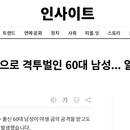
트렌드
연예·문화
정치
사회
피플.잇
스토리
로 격투벌인 60대 남성... 알
신 60대 남성이 야생 곰의 공격을 받고도
 발생했습니다.