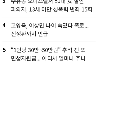
3
수유동 오피스텔서 50대 女 살인
피의자, 13세 미만 성폭력 범죄 15회
4
고영욱, 이상민 나이 속였다 폭로...
신정환까지 언급
5
“1인당 30만~50만원” 추석 전 또
민생지원금... 어디서 얼마나 주나